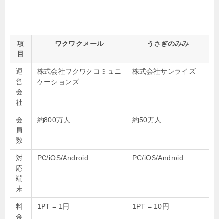
項
ワクワクメール
うさぎのみみ
目
運
株式会社ワクワクコミュニ
株式会社サンライズ
営
ケーションズ
会
社
会
約800万人
約50万人
員
数
対
PC/iOS/Android
PC/iOS/Android
応
端
末
料
1PT = 1円
1PT = 10円
金