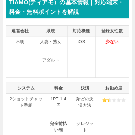
TIAMO(ティアモ）の基本情報｜対応端末・
料金・無料ポイントを解説
運営会社
系統
対応機種
登録女性数
不明
人妻・熟女
iOS
少ない
アダルト
システム
料金
決済
お勧め度
2ショットチャッ
1PT 1.4
殆どの決
ト番組
円
済方法
完全前払
クレジッ
い制
ト