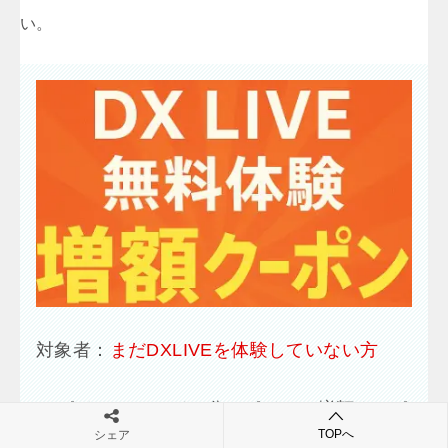
い。
対象者：
まだDXLIVEを体験していない方
■
5ポイント（10ドル分）ポイント増額クーポ
TOPへ
シェア
ン:
2YR2U8XX