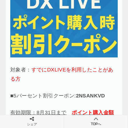
対象者：
すでにDXLIVEを利用したことがあ
る方
■
5パーセント割引クーポン:
2NSANKVD
有効期限：8月31日まで
ポイント購入金額
の5％割引が適用される
お得なクーポンで
TOPへ
シェア