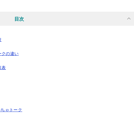
目次
較
ークの違い
覧表
いちゃトーク