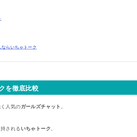
ト
しならいちゃトーク
クを徹底比較
強く人気の
ガールズチャット
。
支持される
いちゃトーク
。