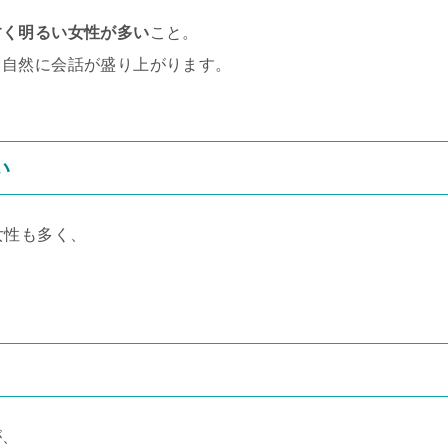
すく明るい女性が多い
こと。
も自然に会話が盛り上がります。
い
女性も多く、
が、