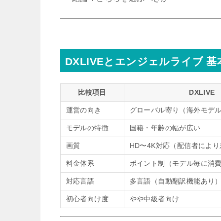
DXLIVEとエンジェルライブ 
比較項目
DXLIVE
運営の向き
グローバル寄り（海外モデ
モデルの特徴
国籍・年齢の幅が広い
画質
HD〜4K対応（配信者によ
料金体系
ポイント制（モデル毎に消
対応言語
多言語（自動翻訳機能あり
初心者向け度
やや中級者向け