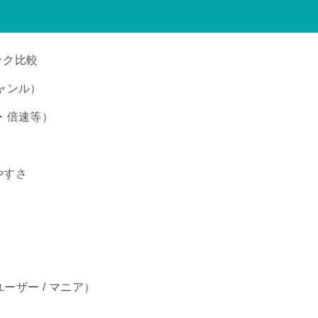
ック比較
ャンル）
・倍速等）
やすさ
ーザー / マニア）